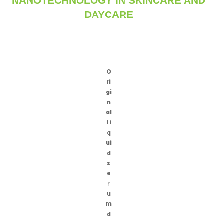
NANOTECHNOLOGY IN SKINCARE AND
DAYCARE
O
ri
gi
n
al
Li
q
ui
d
s
e
r
u
m
d