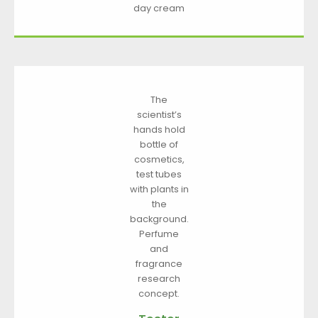
day cream
The
scientist’s
hands hold
bottle of
cosmetics,
test tubes
with plants in
the
background.
Perfume
and
fragrance
research
concept.