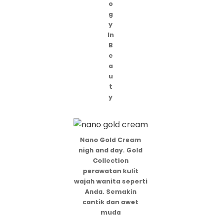
o
g
y
In
B
e
a
u
t
y
Nano Gold Cream
nigh and day. Gold
Collection
perawatan kulit
wajah wanita seperti
Anda. Semakin
cantik dan awet
muda