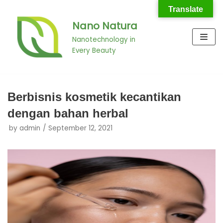
Translate
Nano Natura
Skip
to
Nanotechnology in
Every Beauty
content
Berbisnis kosmetik kecantikan
dengan bahan herbal
by
admin
September 12, 2021