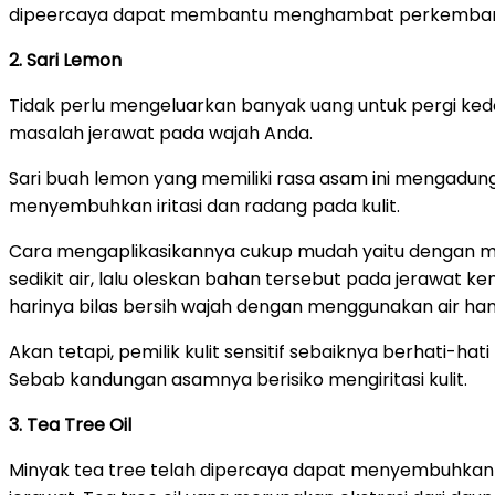
dipeercaya dapat membantu menghambat perkembanga
2. Sari Lemon
Tidak perlu mengeluarkan banyak uang untuk pergi ked
masalah jerawat pada wajah Anda.
Sari buah lemon yang memiliki rasa asam ini mengadung
menyembuhkan iritasi dan radang pada kulit.
Cara mengaplikasikannya cukup mudah yaitu dengan 
sedikit air, lalu oleskan bahan tersebut pada jerawat
harinya bilas bersih wajah dengan menggunakan air han
Akan tetapi, pemilik kulit sensitif sebaiknya berhati-
Sebab kandungan asamnya berisiko mengiritasi kulit.
3. Tea Tree Oil
Minyak tea tree telah dipercaya dapat menyembuhkan