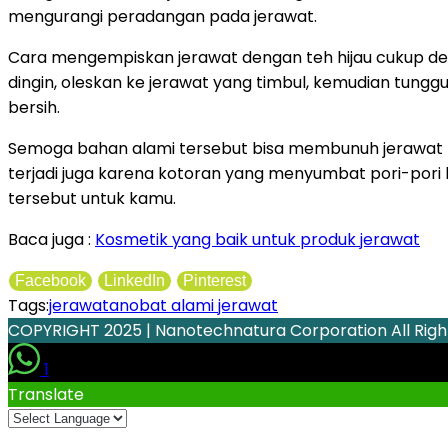
mengurangi peradangan pada jerawat.
Cara mengempiskan jerawat dengan teh hijau cukup den
dingin, oleskan ke jerawat yang timbul, kemudian tungg
bersih.
Semoga bahan alami tersebut bisa membunuh jerawat t
terjadi juga karena kotoran yang menyumbat pori-pori 
tersebut untuk kamu.
Baca juga :
Kosmetik yang baik untuk produk jerawat
Facebook
LinkedIn
Pinterest
Tags:
jerawatan
obat alami jerawat
COPYRIGHT 2025 | Nanotechnatura Corporation All Right
1
Translate