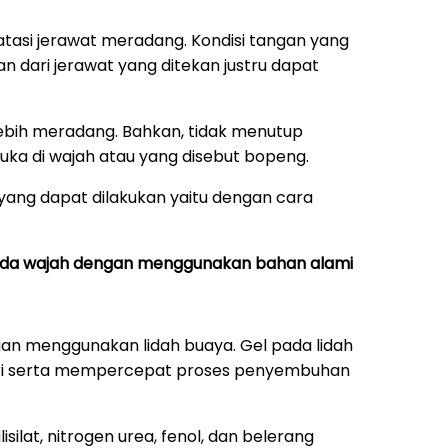
asi jerawat meradang. Kondisi tangan yang
an dari jerawat yang ditekan justru dapat
 lebih meradang. Bahkan, tidak menutup
ka di wajah atau yang disebut bopeng.
ang dapat dilakukan yaitu dengan cara
pada wajah dengan menggunakan bahan alami
n menggunakan lidah buaya. Gel pada lidah
ri serta mempercepat proses penyembuhan
ilat, nitrogen urea, fenol, dan belerang