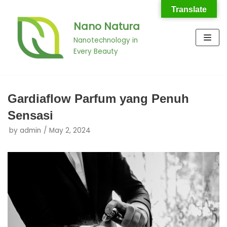
Translate
Nano Natura
Skip
to
Nanotechnology in
Every Beauty
content
Gardiaflow Parfum yang Penuh
Sensasi
by
admin
May 2, 2024