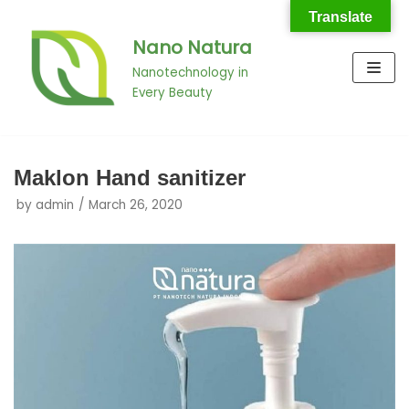
Translate
Nano Natura
Skip
to
Nanotechnology in
Every Beauty
content
Maklon Hand sanitizer
by
admin
March 26, 2020