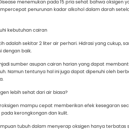
er Disease menemukan pada 15 pria sehat bahwa oksigen y
ercepat penurunan kadar alkohol dalam darah setel
hi kebutuhan cairan
h adalah sekitar 2 liter air perhari. Hidrasi yang cukup, 
i dengan baik.
enjadi sumber asupan cairan harian yang dapat memban
h. Namun tentunya hal ini juga dapat dipenuhi oleh berbaga
a.
gen lebih sehat dari air biasa?
eroksigen mampu cepat memberikan efek kesegaran sec
 pada kerongkongan dan kulit.
mpuan tubuh dalam menyerap oksigen hanya terbatas sek