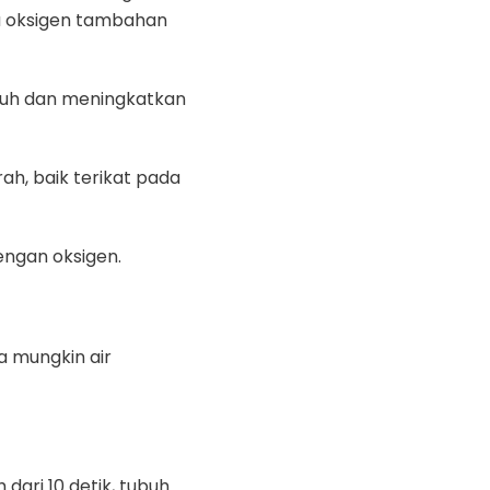
a oksigen tambahan
buh dan meningkatkan
h, baik terikat pada
engan oksigen.
a mungkin air
dari 10 detik, tubuh