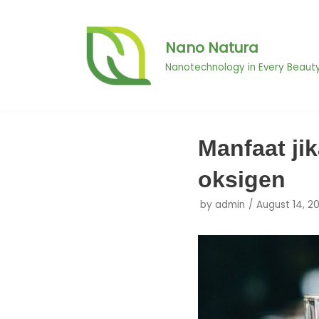
Skip
Nano Natura
to
Nanotechnology in Every Beaut
content
Manfaat j
oksigen
by
admin
August 14, 2