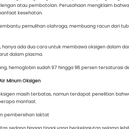
lengan atau pembotolan. Perusahaan mengklaim bahw
anfaat kesehatan.
embantu pemulihan olahraga, membuang racun dari tu
i, hanya ada dua cara untuk membawa oksigen dalam dara
arut dalam plasma.
g, hemoglobin sudah 97 hingga 98 persen tersaturasi d
 Air Minum Oksigen
roksigen masih terbatas, namun terdapat penelitian bahw
berapa manfaat.
n pembersihan laktat
itas sedang hingga tinggi yang berkelanjutan selama lebih 