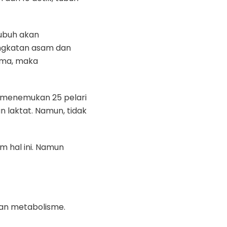
tubuh akan
ingkatan asam dan
lama, maka
on menemukan 25 pelari
 laktat. Namun, tidak
am hal ini. Namun
an metabolisme.