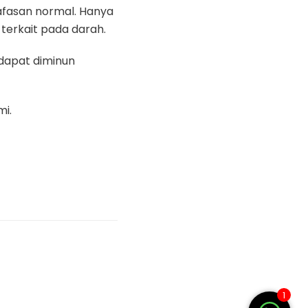
afasan normal. Hanya
terkait pada darah.
dapat diminun
i.
1