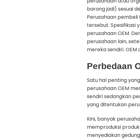
perusahaan atau org
barang jadi) sesuai d
Perusahaan pembeli 
tersebut. Spesifikasi
perusahaan OEM. Den
perusahaan lain, se
mereka sendiri. OEM 
Perbedaan 
Satu hal penting ya
perusahaan OEM mera
sendiri sedangkan p
yang ditentukan per
Kini, banyak perusa
memproduksi produk 
menyediakan gedung, f