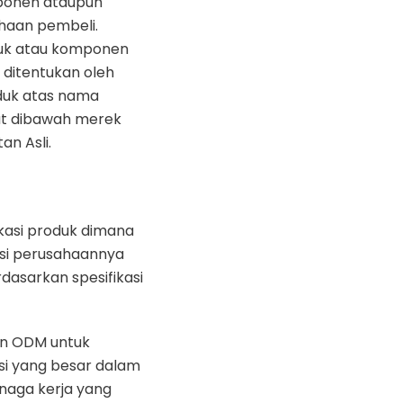
ponen ataupun
ahaan pembeli.
duk atau komponen
g ditentukan oleh
duk atas nama
ut dibawah merek
n Asli.
kasi produk dimana
si perusahaannya
asarkan spesifikasi
an ODM untuk
si yang besar dalam
enaga kerja yang