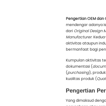
Pengertian OEM dan
mendengar adanya is
dari
Original Design 
Manufacturer
. Kedua
aktivitas ataupun ind
bermanfaat bagi pe
Kumpulan aktivitas t
dokumentasi (
docume
(
purchasing
), produks
kualitas produk (
Qual
Pengertian Pe
Yang dimaksud denga