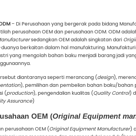
 ODM
– Di Perusahaan yang bergerak pada bidang Manufakt
tilah perusahaan OEM dan perusahaan ODM. ODM adalah
Manufacturer
sedangkan OEM adalah singkatan dari
Origi
-duanya berkaitan dalam hal manufakturing. Manufaktur
ustri yang mengolah bahan baku menjadi barang jadi yang
nggunaannya.
ersebut diantaranya seperti merancang (
design
), meren
ntation
), pemilihan dan pembelian bahan baku/bahan
i (
production
), pengendalian kualitas (
Quality Control
) 
ity Assurance
)
rusahaan OEM (
Original Equipment man
n perusahaan OEM (
Original Equipment Manufacturer
) 