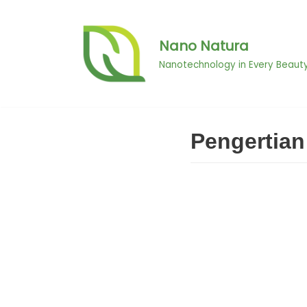
Skip
Nano Natura
to
Nanotechnology in Every Beaut
content
Pengertia