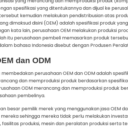
anisasi yang merancang dan memproduksi produk (kom
engan spesifikasi yang ditentukannya dan dijual ke perus
tersebut kemudian melakukan pendistribusian atas pro
 yang dimaksud disini (OEM) adalah spesifikasi produk yan
gan kata lain, perusahaan OEM melakukan produksi pro
telah itu perusahaan pembeli memasarkan produk terseb
dalam bahasa Indonesia disebut dengan Produsen Peralata
OEM dan ODM
ng membedakan perusahaan OEM dan ODM adalah spesifi
ncang dan memproduksi produk berdasarkan spesifika
erusahaan ODM merancang dan memproduksi produk berd
usahaan pembelinya.
haan besar pemilik merek yang menggunakan jasa OEM d
mereka sehingga mereka tidak perlu melakukan investa
asilitas produksi, mesin dan peralatan produksi serta t