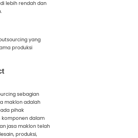
di lebih rendah dan
.
outsourcing yang
sama produksi
ct
urcing sebagian
asa maklon adalah
pada pihak
an komponen dalam
an jasa maklon telah
sain, produksi,