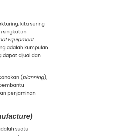
uring, kita sering
 singkatan
nal Equipment
ing adalah kumpulan
 dapat dijual dan
canakan (
planning
),
 pembantu
dan penjaminan
ufacture)
adalah suatu