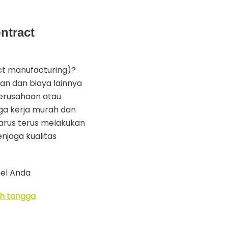
ntract
ct manufacturing)?
an dan biaya lainnya
perusahaan atau
ga kerja murah dan
harus terus melakukan
jaga kualitas
bel Anda
h tangga