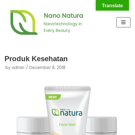
Translate
Nano Natura
Skip
to
Nanotechnology in
Every Beauty
content
Produk Kesehatan
by
admin
December 8, 2018