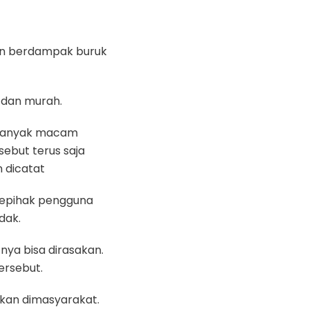
kan berdampak buruk
e dan murah.
a banyak macam
ebut terus saja
n dicatat
 kepihak pengguna
dak.
ya bisa dirasakan.
ersebut.
rkan dimasyarakat.