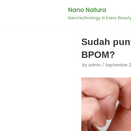
Nano Natura
Skip
Nanotechnology in Every Beaut
to
content
Sudah puny
BPOM?
by
admin
September 2