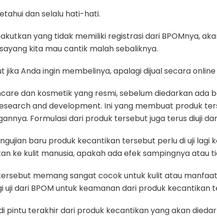
tahui dan selalu hati-hati.
takutkan yang tidak memiliki registrasi dari BPOMnya, a
 sayang kita mau cantik malah sebaliknya.
t jika Anda ingin membelinya, apalagi dijual secara onlin
incare dan kosmetik yang resmi, sebelum diedarkan ad
 research and development. Ini yang membuat produk ters
nnya. Formulasi dari produk tersebut juga terus diuji da
gujian baru produk kecantikan tersebut perlu di uji lagi
an ke kulit manusia, apakah ada efek sampingnya atau ti
ersebut memang sangat cocok untuk kulit atau manfaatn
gi uji dari BPOM untuk keamanan dari produk kecantikan t
 pintu terakhir dari produk kecantikan yang akan dieda