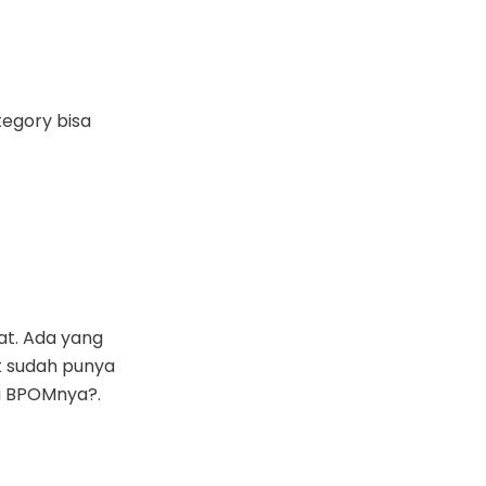
egory bisa
at. Ada yang
t sudah punya
a BPOMnya?.