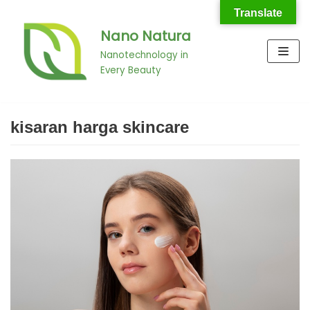
Translate
Nano Natura
Skip
to
Nanotechnology in
Every Beauty
content
kisaran harga skincare