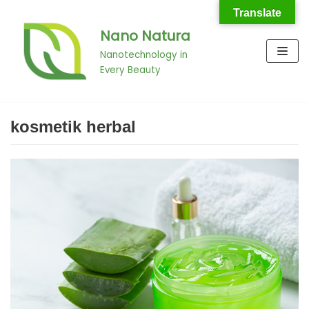
Translate
Nano Natura
Skip
to
Nanotechnology in
Every Beauty
content
kosmetik herbal