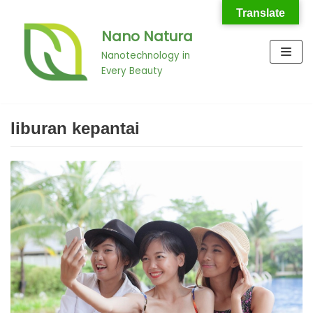
Translate
Nano Natura
Skip
to
Nanotechnology in
Every Beauty
content
liburan kepantai