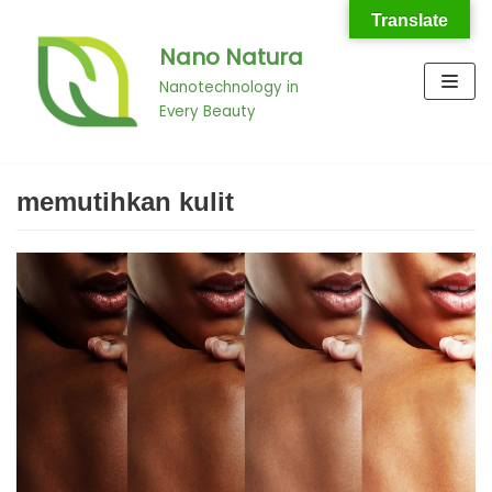
Translate
Nano Natura
Skip
to
Nanotechnology in
Every Beauty
content
memutihkan kulit