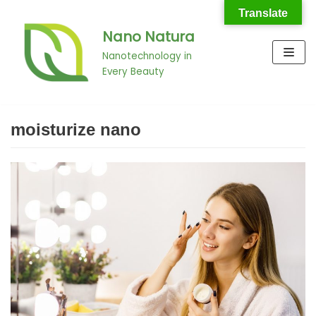
Translate
Nano Natura
Skip
to
Nanotechnology in
Every Beauty
content
moisturize nano