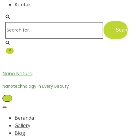
Kontak
Search
for...
Nano Natura
Nanotechnology in Every Beauty
Toggle
Navigation
Toggle
Navigation
Beranda
Gallery
Blog