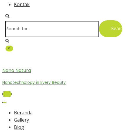
Kontak
Search
for...
Nano Natura
Nanotechnology in Every Beauty
Toggle
Navigation
Toggle
Navigation
Beranda
Gallery
Blog