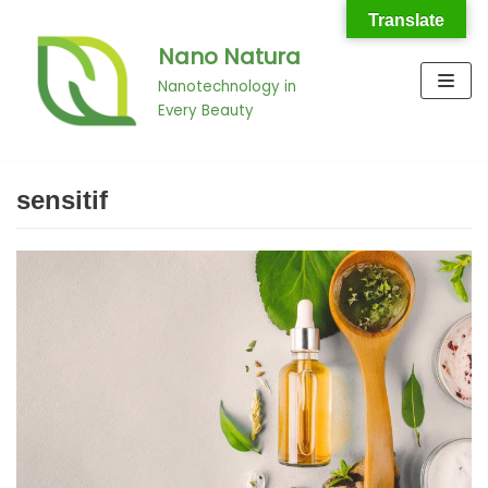
Translate
Nano Natura
Skip
to
Nanotechnology in
Every Beauty
content
sensitif