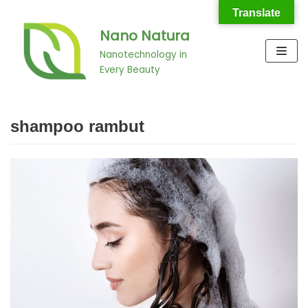
Translate
Nano Natura
Skip
to
Nanotechnology in
Every Beauty
content
shampoo rambut